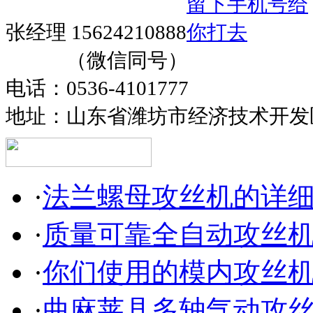
张经理 15624210888
（微信同号）
电话：0536-4101777
地址：山东省潍坊市经济技术开发
·
法兰螺母攻丝机的详
·
质量可靠全自动攻丝
·
你们使用的模内攻丝
·
曲麻莱县多轴气动攻