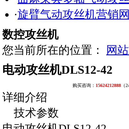
·
旋臂气动攻丝机营销
数控攻丝机
您当前所在的位置：
网站
电动攻丝机DLS12-42
购买咨询：
15624212888
（
详细介绍
技术参数
电动攻丝机DLS12-42