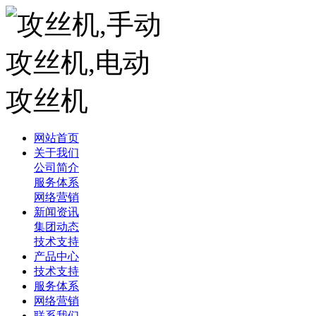
网站首页
关于我们
公司简介
服务体系
网络营销
新闻资讯
集团动态
技术支持
产品中心
技术支持
服务体系
网络营销
联系我们